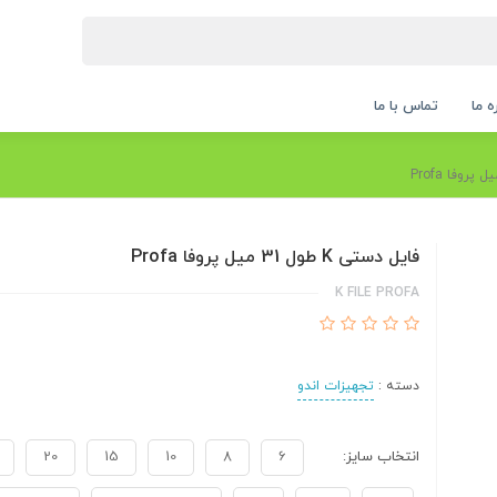
ه ما
تماس با ما
فایل دستی K طول 31 میل پروفا Profa
K FILE PROFA
دسته :
تجهیزات اندو
انتخاب سایز:
6
8
10
15
20