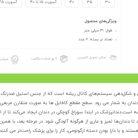
30
35
40
آسورت ۱۵ تا ۴۰
آسورت ۴۵ تا ۸۰
ویژگی‌های محصول
طول: ۳۱ میلی متر
تعداد در بسته: ۶ عدد
امکان تحویل اکسپرس
۷ روز ضمانت بازگشت
ضمانت 
k  ابزاری برای تمیز کردن و شکل‌‌دهی سیستم‌‌های کانال ریشه است که از جنس استیل
ندان به شمار می رود. سطح مقطع کافایل ها به صورت متقارن مربعی و
ست.دندانپزشک در ابتدا سوراخ کوچکی در دندان ایجاد می‌کند تا از این
خاند تا دندان‌ها تمیز و عاری از هرگونه آلودگی شود. در مرحله بعد، با همین 
 هستند و با دارا بودن دسته ارگونومی، کار را برای پزشک راحت‌تر می کن