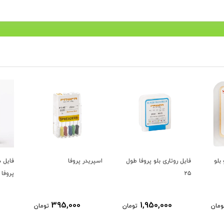
بلو
فایل روتاری بلو پروفا طول
اسپریدر پروفا
۲۵
پروفا Profa H-File
395,000
1,950,000
ومان
تومان
تومان