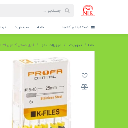
دسته‌بندی کالاها
خانه
سبدخرید
دربار
خانه
تجهیزات
تجهیزات اندو
فایل دستی K طول 31 میل پروفا Profa