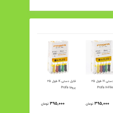
فایل دستی H طول 25
فایل دستی K طول 25
فایل روتاری گلد طول ۲۵
پروفا Profa
پروفا
1,950,000
395,000
395,000
تومان
تومان
توم