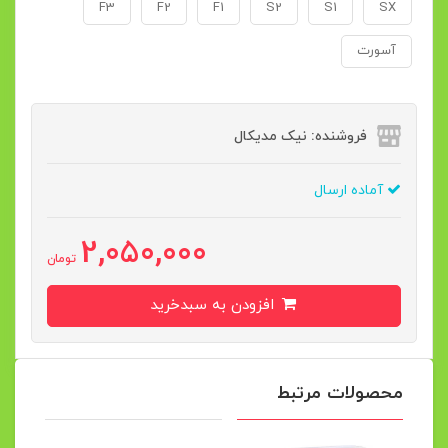
F3
F2
F1
S2
S1
SX
آسورت
فروشنده: نیک مدیکال
آماده ارسال
2,050,000
تومان
افزودن به سبدخرید
محصولات مرتبط