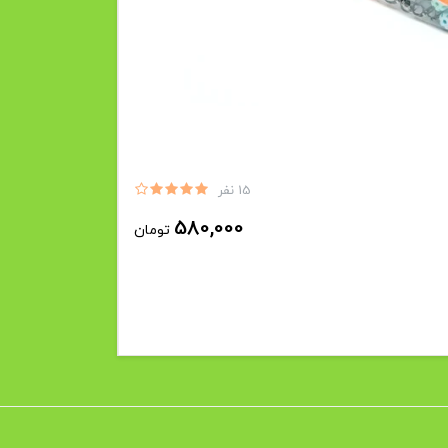
15 نفر
580,000
تومان