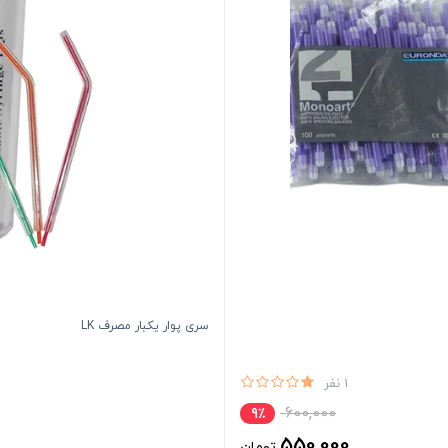
سری پوار یکبار مصرف LK
1 نفر
600,000
9٪
550,000
تومان