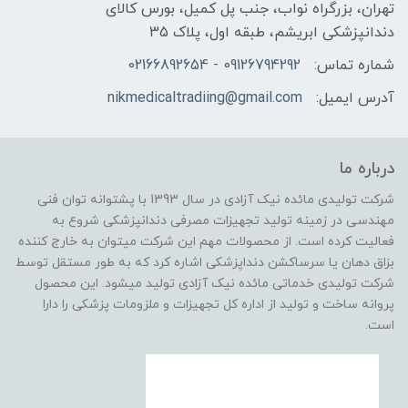
تهران، بزرگراه نواب، جنب پل کمیل، بورس کالای
دندانپزشکی ابریشم، طبقه اول، پلاک 35
شماره تماس:
09126794292 - 02166892654
آدرس ایمیل:
nikmedicaltradiing@gmail.com
درباره ما
شرکت تولیدی مائده نیک آزادی در سال 1393 با پشتوانه توان فنی
مهندسی در زمینه تولید تجهیزات مصرفی دندانپزشکی شروع به
فعالیت کرده است. از محصولات مهم این شرکت میتوان به خارج کننده
بزاق دهان یا سرساکشن دنداپزشکی اشاره کرد که به طور مستقل توسط
شرکت تولیدی خدماتی مائده نیک آزادی تولید میشود. این محصول
پروانه ساخت و تولید از اداره کل تجهیزات و ملزومات پزشکی را دارا
است.