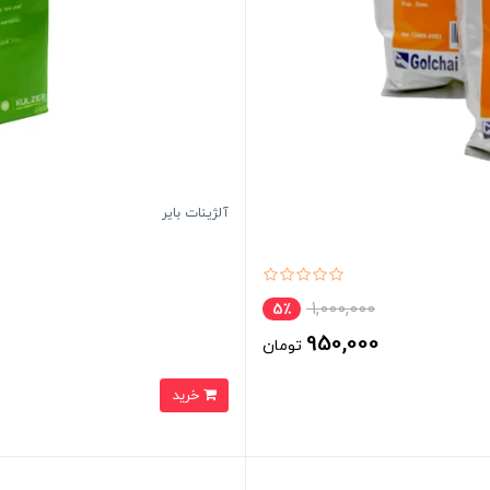
آلژینات بایر
1,000,000
5٪
950,000
تومان
خرید