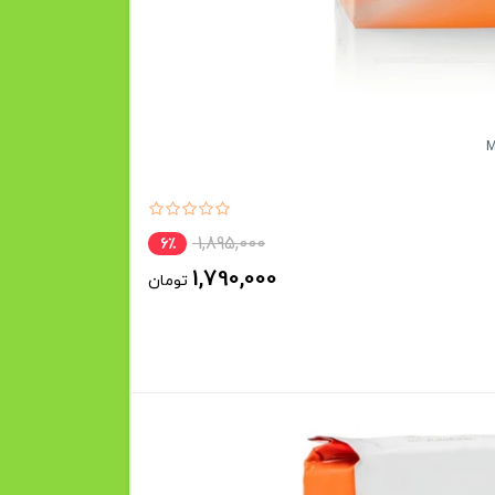
1,895,000
6٪
1,790,000
تومان