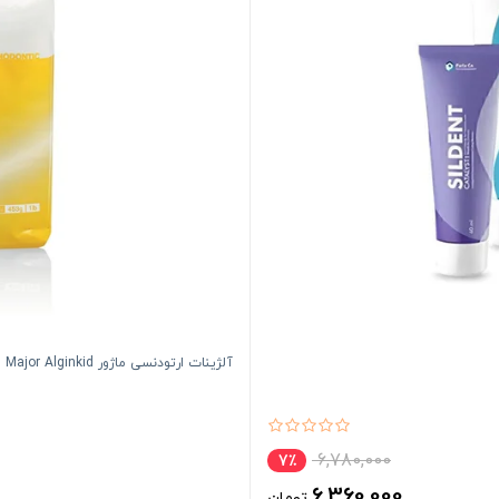
آلژینات ارتودنسی ماژور Major Alginkid
6,780,000
7٪
6,360,000
تومان