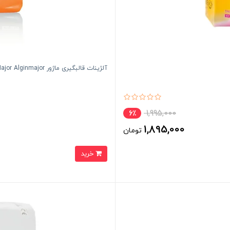
آلژینات قالبگیری ماژور Major Alginmajor
1,995,000
6٪
1,895,000
تومان
خرید