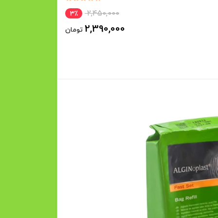
2,450,000
3٪
2,390,000
تومان