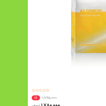
1,795,000
1٪
1,780,000
تومان