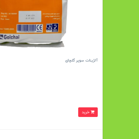
آلژینات سوپر گلچای
خرید