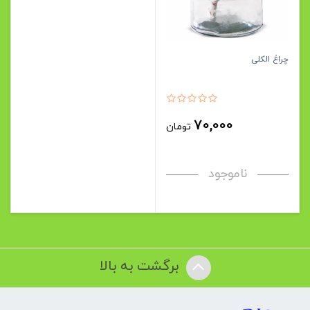
چراغ الکلی
70,000
تومان
ناموجود
برگشت به بالا