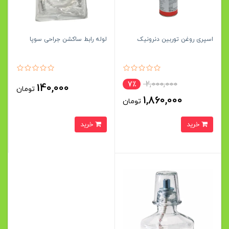
اسپری روغن توربین دنرونیک
لوله رابط ساکشن جراحی سوپا
2,000,000
7٪
140,000
تومان
1,860,000
تومان
خرید
خرید