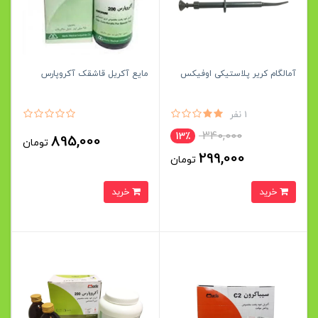
آمالگام کریر پلاستیکی اوفیکس
مایع آکریل قاشقک آکروپارس
1 نفر
340,000
13٪
895,000
تومان
299,000
تومان
خرید
خرید