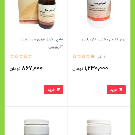
پودر آکریل پختنی آکروپارس
مایع آکریل فوری خود پخت
آکروپارس
1 نفر
867,000
1,230,000
تومان
تومان
خرید
خرید