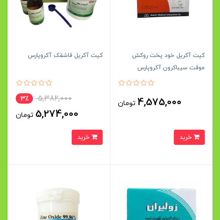
کیت آکریل خود پخت روکش
کیت آکریل قاشقک آکروپارس
موقت سیباکرون آکروپارس
5,382,000
3٪
4,575,000
تومان
5,274,000
تومان
خرید
خرید