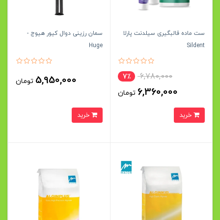
ست ماده قالبگیری سیلدنت پارلا
سمان رزینی دوال کیور هیوج -
Huge
Sildent
6,780,000
7٪
5,950,000
تومان
6,360,000
تومان
خرید
خرید