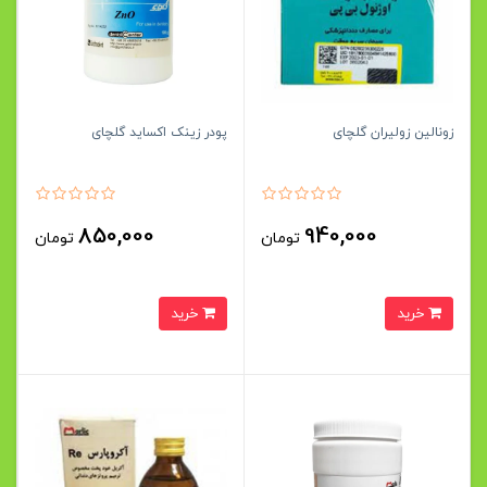
زونالین زولیران گلچای
پودر زینک اکساید گلچای
850,000
940,000
تومان
تومان
خرید
خرید