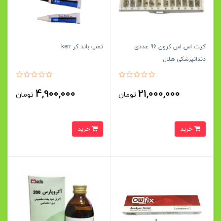
کیت اس اس كرون 96 عددی
تمپ باند کر kerr
دندانپزشکی هلال
4,900,000
21,000,000
تومان
تومان
خرید
خرید