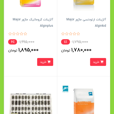
آلژینات ارتودنسی ماژور Major
آلژینات کروماتیک ماژور Major
Alginplus
Alginkid
1,995,000
1,795,000
6٪
1٪
1,895,000
1,780,000
تومان
تومان
خرید
خرید