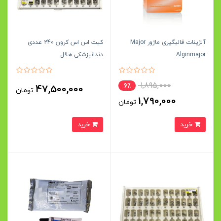
آلژینات قالبگیری ماژور Major
کیت اس اس كرون 240 عددی
Alginmajor
دندانپزشکی هلال
1,895,000
6٪
47,500,000
تومان
1,790,000
تومان
خرید
خرید