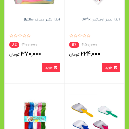
آینه بیمار اوفیکس Owfix
آینه یکبار مصرف سانترال
400,000
250,000
8٪
11٪
370,000
224,000
تومان
تومان
خرید
خرید