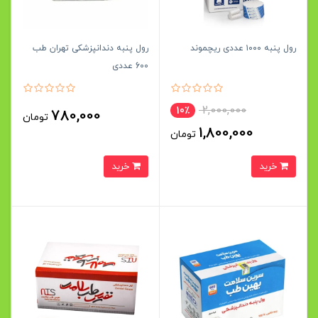
رول پنبه ۱۰۰۰ عددی ریچموند
رول پنبه دندانپزشکی تهران طب
600 عددی
2,000,000
10٪
780,000
تومان
1,800,000
تومان
خرید
خرید