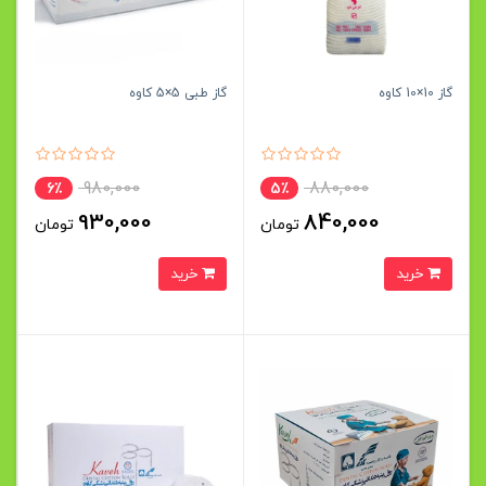
گاز 10×10 کاوه
گاز طبی 5×5 کاوه
980,000
880,000
6٪
5٪
930,000
840,000
تومان
تومان
خرید
خرید