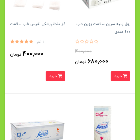
رول پنبه سرین سلامت بهین طب
گاز دندانپزشکی نفیس طب سلامت
600 عددی
1 نفر
400,000
400,000
تومان
680,000
تومان
خرید
خرید