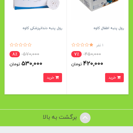
رول پنبه اطفال کاوه
رول پنبه دندانپزشکی کاوه
1 نفر
570,000
450,000
8٪
7٪
530,000
420,000
تومان
تومان
خرید
خرید
برگشت به بالا