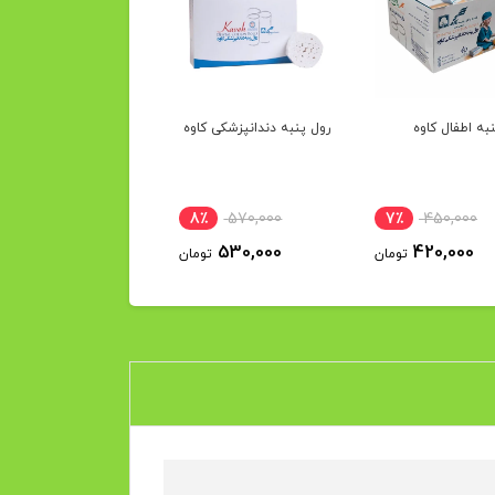
به اطفال کاوه
رول پنبه دندانپزشکی کاوه
8٪
570,000
7٪
450,000
530,000
420,000
تومان
تومان