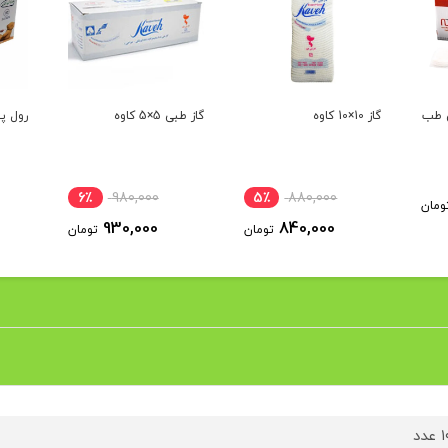
س طب
گاز 10×10 کاوه
گاز طبی 5×5 کاوه
رول پن
6٪
980,000
5٪
880,000
ومان
930,000
840,000
تومان
تومان
دد