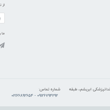
از 
ما ر
ندانپزشکی ابریشم، طبقه
شماره تماس:
09126794292 - 02166892654