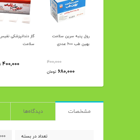
 پنبه دندانپزشکی
رول پنبه سرین سلامت
گاز دندانپزشکی نفی
 طب 600 عددی
بهین طب 600 عددی
سلامت
400,000
400,000
780,000
تومان
ت
680,000
تومان
مشخصات
دیدگاه‌ها
۱۰۰۰ ع
تعداد در بسته