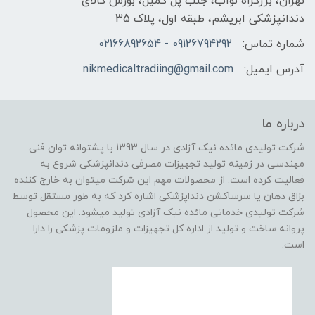
تهران، بزرگراه نواب، جنب پل کمیل، بورس کالای
دندانپزشکی ابریشم، طبقه اول، پلاک 35
شماره تماس:
09126794292 - 02166892654
آدرس ایمیل:
nikmedicaltradiing@gmail.com
درباره ما
شرکت تولیدی مائده نیک آزادی در سال 1393 با پشتوانه توان فنی
مهندسی در زمینه تولید تجهیزات مصرفی دندانپزشکی شروع به
فعالیت کرده است. از محصولات مهم این شرکت میتوان به خارج کننده
بزاق دهان یا سرساکشن دنداپزشکی اشاره کرد که به طور مستقل توسط
شرکت تولیدی خدماتی مائده نیک آزادی تولید میشود. این محصول
پروانه ساخت و تولید از اداره کل تجهیزات و ملزومات پزشکی را دارا
است.