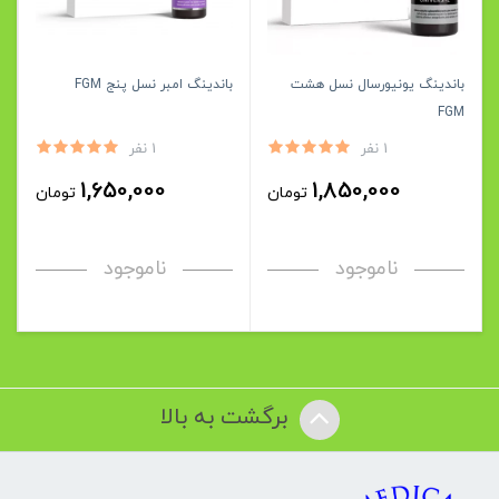
باندینگ یونیورسال نسل هشت
باندینگ امبر نسل پنج FGM
FGM
1 نفر
1 نفر
1,650,000
1,850,000
تومان
تومان
ناموجود
ناموجود
برگشت به بالا