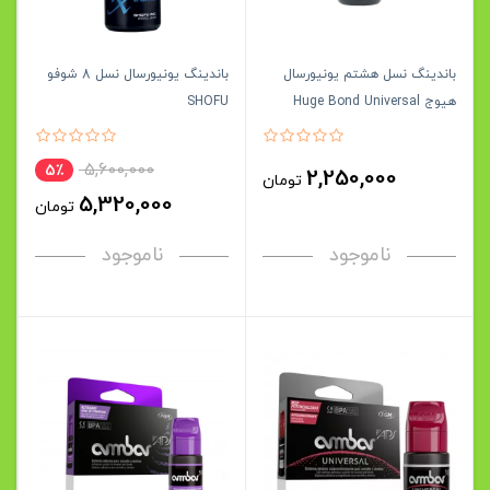
باندینگ نسل هشتم یونیورسال
باندینگ یونیورسال نسل 8 شوفو
هیوج Huge Bond Universal
SHOFU
5,600,000
5٪
2,250,000
تومان
5,320,000
تومان
ناموجود
ناموجود