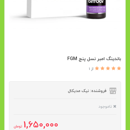
باندینگ امبر نسل پنج FGM
از 1
فروشنده: نیک مدیکال
ناموجود
1,650,000
تومان