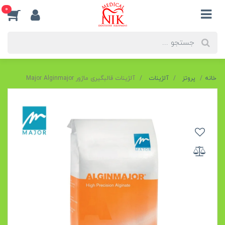
0
خانه
پروتز
آلژینات
آلژینات قالبگیری ماژور Major Alginmajor