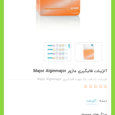
آلژینات قالبگیری ماژور Major Alginmajor
الژینات با دقت بالا جهت قالبگیری Major Alginmajor
دسته :
آلژینات
ویژگی‌های محصول