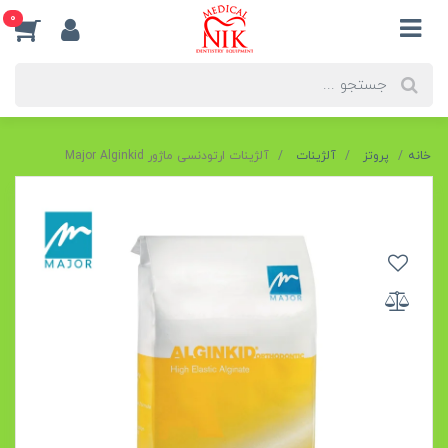
0
خانه
پروتز
آلژینات
آلژینات ارتودنسی ماژور Major Alginkid