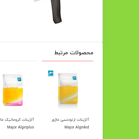
محصولات مرتبط
 قالبگیری هیوج
آلژینات ارتودنسی ماژور
آلژینات کروماتیک ماژ
Major Alginplus
Major Alginkid
Huge Regular Body F