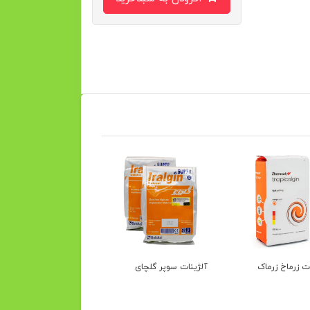
ت زرماخ زرماک
آلژینات سوپر گلچای
آلژینات بایر