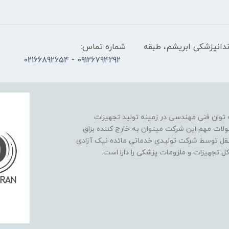
ندانپزشکی ابریشم، طبقه
شماره تماس:
09126794292 - 02166892654
نیک آزادی در سال 1393 با پشتوانه توان فنی مهندسی در زمینه تولید تجهیزات
لات مهم این شرکت میتوان به خارج کننده بزاق
تقل توسط شرکت تولیدی خدماتی مائده نیک آزادی
کل تجهیزات و ملزومات پزشکی را دارا است.