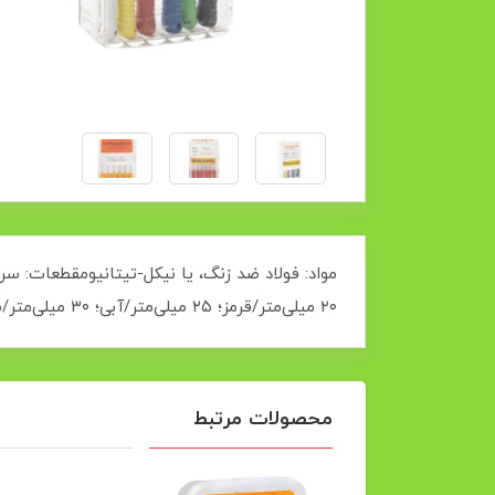
۲۰ میلی‌متر/قرمز؛ ۲۵ میلی‌متر/آبی؛ ۳۰ میلی‌متر/سبز؛ ۳۵ میلی‌متر و/سیاه؛ ۴۰ میلی‌متر)هماهنگی با لوازم جانبی – نقطه‌های گوتاپرکا برای انسداد آسان
محصولات مرتبط