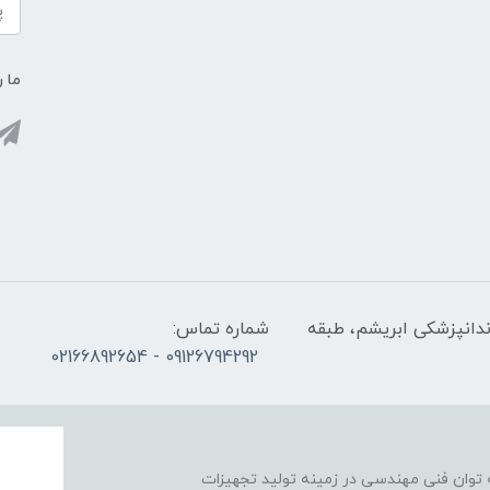
ما ر
ندانپزشکی ابریشم، طبقه
شماره تماس:
09126794292 - 02166892654
نیک آزادی در سال 1393 با پشتوانه توان فنی مهندسی در زمینه تولید تجهیزات