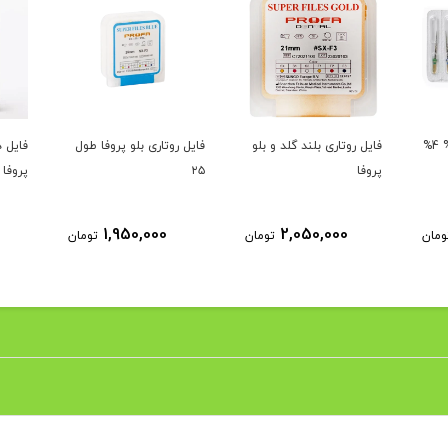
فایل روتاری درصدی 2% 4%
فایل روتاری بلند گلد و بلو
فایل روتاری بلو پروفا طول
پروفا
۲۵
پروفا Profa H-File
1,950,000
2,050,000
ومان
تومان
تومان