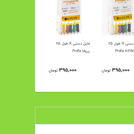
فایل دستی H طول 25
فایل دستی K طول 25
فایل روتاری گلد طول ۲۵
پروفا Profa
پروفا
1,950,000
395,000
395,000
تومان
تومان
توم