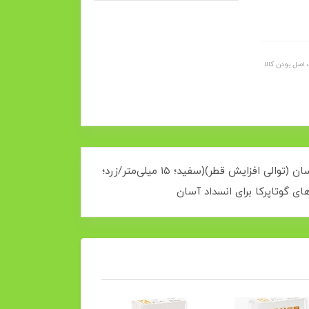
اصل بودن کالا
مواد: فولاد ضد زنگ، یا نیکل-تیتانیومقطعات: سر مخروطی و نوک تیزتیغه: تک سر، کندرنگ‌های موجود: برای شناسایی آسان (توالی افزایش قطر)(سفید؛ ۱۵ میلی‌متر/زرد؛