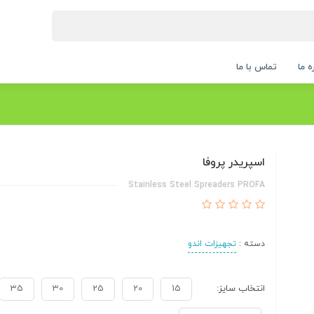
ه ما
تماس با ما
اسپریدر پروفا
Stainless Steel Spreaders PROFA
دسته :
تجهیزات اندو
انتخاب سایز:
15
20
25
30
35