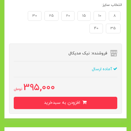
انتخاب سایز:
30
25
20
15
10
8
40
35
فروشنده: نیک مدیکال
آماده ارسال
395,000
تومان
افزودن به سبدخرید