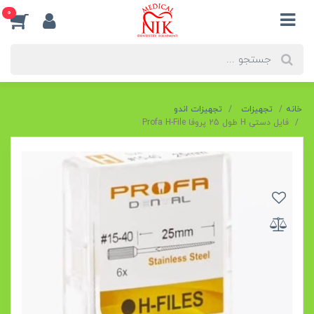
0
خانه
تجهیزات
تجهیزات اندو
فایل دستی H طول 25 پروفا Profa H-File