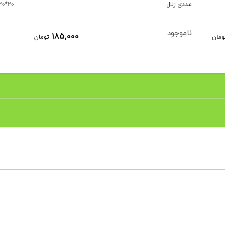
عددی زلال
20*20
ناموجود
185,000
ومان
تومان