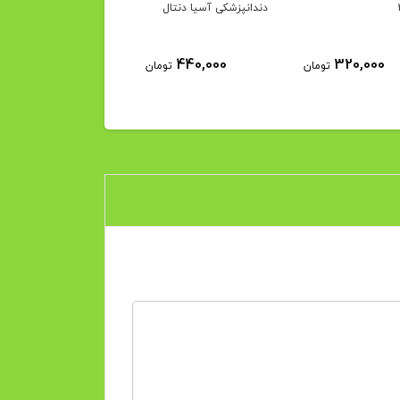
دندانپزشکی آسیا دنتال
5٪
880,000
440,000
320,000
تومان
تومان
840,000
توم