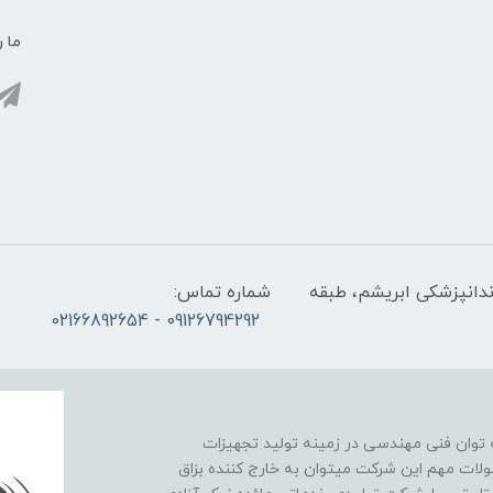
ما ر
ندانپزشکی ابریشم، طبقه
شماره تماس:
09126794292 - 02166892654
نیک آزادی در سال 1393 با پشتوانه توان فنی مهندسی در زمینه تولید تجهیزات
لات مهم این شرکت میتوان به خارج کننده بزاق