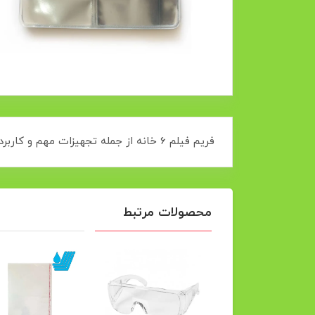
فریم فیلم 6 خانه از جمله تجهیزات مهم و کاربردی دندانپزشکی میباشد.این محصول برای نگه داری و تمیز ماندن عکس رادیولوژی استفاده میشود
محصولات مرتبط