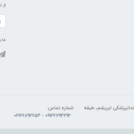
از 
ما ر
ندانپزشکی ابریشم، طبقه
شماره تماس:
09126794292 - 02166892654