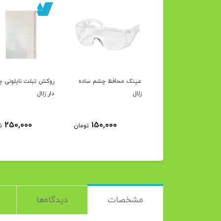
ک محافظ دسته
عینک محافظ چشم ساده
روکش تبلت نایلونی 
رک زلال
زلال
دار زلال
250,000
150,000
130,000
تومان
تومان
ت
مشخصات
دیدگاه‌ها