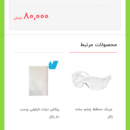
80,000
تومان
محصولات مرتبط
رک
عینک محافظ چشم ساده
روکش تبلت نایلونی چسب
محفظ
زلال
دار زلال
مصنو