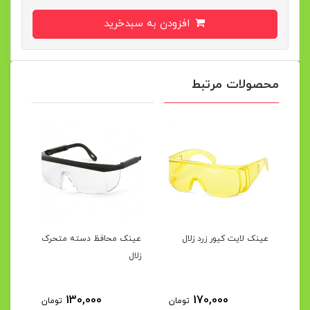
افزودن به سبدخرید
محصولات مرتبط
عینک لایت کیور زرد زلال
عینک محافظ دسته متحرک
عین
زلال
زلال
130,000
170,000
مان
تومان
تومان