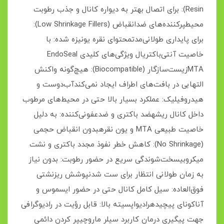
Resin): برای اتصال بهتر به دیواره کانال و جذب رطوبت
محیطپرکننده‌های ضدانقباض (Low Shrinkage Fillers):
برای پایداری طولانی‌مدتمحتوای نقره یونیزه شده: با
خاصیت آنتی‌باکتریال ویژگی‌های کلیدی EndoSeal
MTAزیست‌سازگار (Biocompatible): هیچ‌گونه واکنش
التهابی در بافت‌های اطراف ایجاد نمی‌کندآب‌دوست و
هیدروفیلیک: عملکرد بسیار بالا حتی در محیط‌های مرطوب
داخل کانال ریشهضد باکتری و ضدعفونی‌کننده: به دلیل
خاصیت طبیعی MTA و یون نقرهبدون انقباض حجمی
(No Shrinkage): کاهش خطر نفوذ مجدد باکتری و نشت
میکروبیسخت‌شوندگی سریع در حضور رطوبت: بدون نیاز
به زمان طولانی انتظار برای ست شدنپوشش ریزنشتی
فوق‌العاده: سیل کامل کانال حتی در حضور ایسموس و
آناکونای پیچیدهرادیواپسیته بالا: قابل رؤیت در رادیوگرافی
جهت پیگیری درمان کاربرد سیلر ماروچیپر کردن دائمی