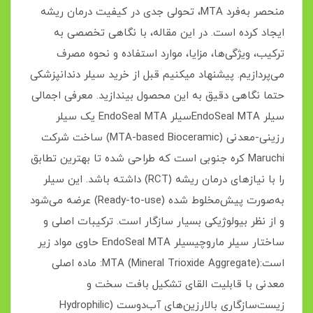
منحصر به‌فرد MTA، تحولی جدی در کیفیت درمان ریشه
ایجاد کرده است. در این مقاله، با نگاهی تخصصی به
ترکیب، ویژگی‌ها، مزایا، موارد استفاده و نحوه مصرف
می‌پردازیم. پیشنهاد میکنیم قبل از خرید سیلر دندانپزشکی
حتما نگاهی دقیق به این محصول بیندازید. معرفی اجمالی
سیلر EndoSeal MTAسیلر EndoSeal MTA یک سیلر
رزینی-معدنی (MTA-based Bioceramic) ساخت شرکت
Maruchi کره جنوبی است که طراحی شده تا بهترین تطابق
را با نیازهای درمان ریشه (RCT) داشته باشد. این سیلر
به‌صورت پیش‌مخلوط شده (Ready-to-use) عرضه می‌شود
و از نظر بیولوژیکی بسیار سازگار است. ترکیبات اصلی و
ساختار سیلر ماروچیسیلر EndoSeal MTA حاوی مواد زیر
است:MTA (Mineral Trioxide Aggregate): ماده اصلی
معدنی با قابلیت القای تشکیل بافت سخت و
زیست‌سازگاری بالارزین‌های آب‌دوست (Hydrophilic