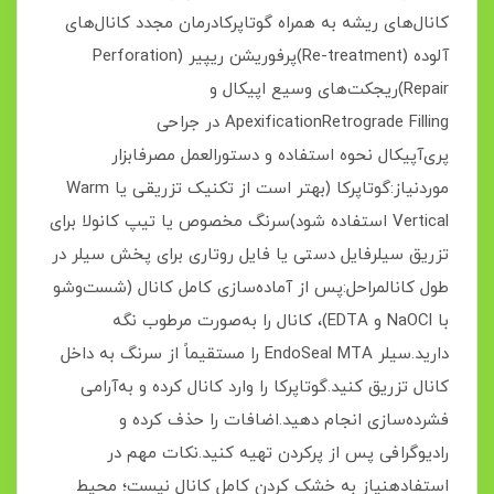
کانال‌های ریشه به همراه گوتاپرکادرمان مجدد کانال‌های
آلوده (Re-treatment)پرفوریشن ریپیر (Perforation
Repair)ریجکت‌های وسیع اپیکال و
ApexificationRetrograde Filling در جراحی
پری‌آپیکال نحوه استفاده و دستورالعمل مصرفابزار
موردنیاز:گوتاپرکا (بهتر است از تکنیک تزریقی یا Warm
Vertical استفاده شود)سرنگ مخصوص یا تیپ کانولا برای
تزریق سیلرفایل دستی یا فایل روتاری برای پخش سیلر در
طول کانالمراحل:پس از آماده‌سازی کامل کانال (شست‌وشو
با NaOCl و EDTA)، کانال را به‌صورت مرطوب نگه
دارید.سیلر EndoSeal MTA را مستقیماً از سرنگ به داخل
کانال تزریق کنید.گوتاپرکا را وارد کانال کرده و به‌آرامی
فشرده‌سازی انجام دهید.اضافات را حذف کرده و
رادیوگرافی پس از پرکردن تهیه کنید.نکات مهم در
استفادهنیاز به خشک کردن کامل کانال نیست؛ محیط