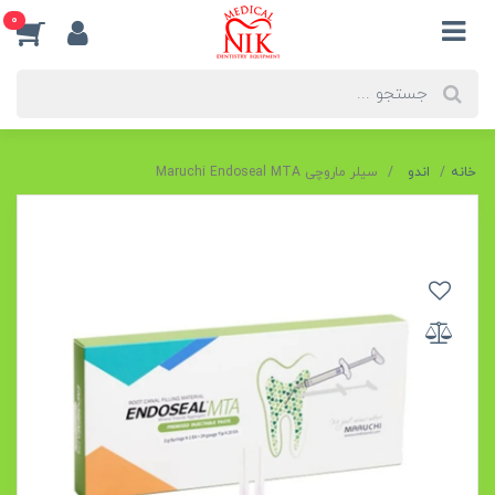
0
خانه
اندو
سیلر ماروچی Maruchi Endoseal MTA