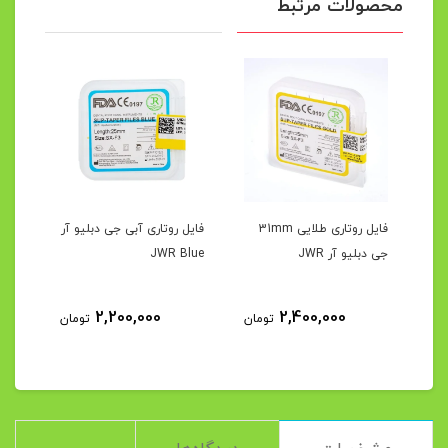
محصولات مرتبط
فایل روتاری طلایی 31mm
فایل روتاری آبی جی دبلیو آر
فایل
جی دبلیو آر JWR
JWR Blue
آر JWR Gold
5
2,200,000
2,400,000
تومان
تومان
مان