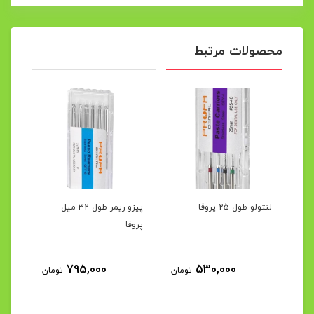
محصولات مرتبط
لنتولو طول 25 پروفا
پیزو ریمر طول 32 میل
گیتس طو
پروفا
11
795,000
530,000
تومان
تومان
مان