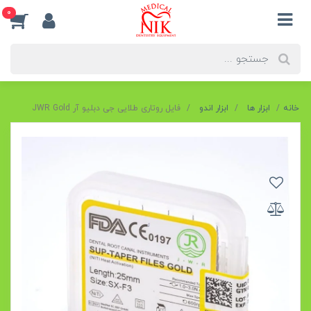
0
خانه
ابزار ها
ابزار اندو
فایل روتاری طلایی جی دبلیو آر JWR Gold