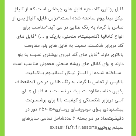
فایل روتاری گلد، جزء فایل های چرخشی است که از آلیاژ
نیکل تیتانیوم ساخته شده است.*در‌این فایل، آلیاژ پس از
تماس با گرما، به رنگ طلایی در می آید.*مناسب برای
انواع کانالها (کلسیفیته، منحنی، باریک و …) *فایل های
گلد دربرابر شکست، نسبت به فایل های بلو، مقاومت
بالاتری دارند.*فایل های گلد نیروی بیشتری نسبت به بلو
دارند و برای کانال های ریشه منحنی معمولی مناسب است
. ســاخته شــده از آلیــاژ نیــکل تیتانیــوم بــاکیفیت
بالاپس از تماس با گرما، به رنگ طلایی در می آیدانعطاف
پذیری مناسبمقاومــت بیشــتر نســبت بــه فایــل هــای
آبــی دربرابر شکستگی و کیفیت بالا برای برشســرعت
پیشــنهادی بــرای موتورهــای روتــاری۱۵۰-۳۵۰ دور در
دقیقـهتعداد در هر بسته ۶ عددشامل تمامی سایزهای
سیتم پروتیپرsx,s1,s2,f1,f2,f3,assorte