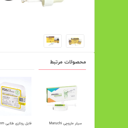
محصولات مرتبط
ر ادسیل پلاس متا
سیلر ماروچی Maruchi
فایل روتار