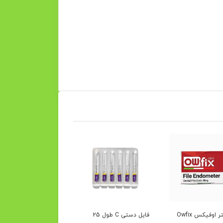
 اوفیکس Owfix
فایل دستی C طول 25
فایل روتاری ری اندو درما