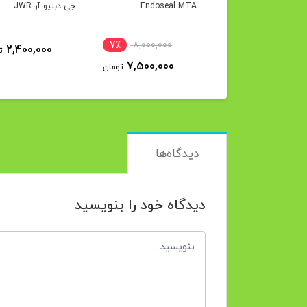
Adseal P
Endoseal MTA
جی دبلیو آر JWR
7٪
8,000,000
5٪
3,200,000
2,400,000
ت
7,500,000
3,050,000
تومان
تومان
دیدگاه‌ها
دیدگاه خود را بنویسید