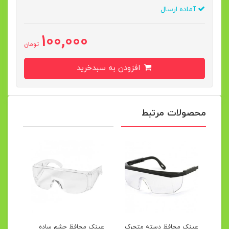
آماده ارسال
100,000
تومان
افزودن به سبدخرید
محصولات مرتبط
عینک محافظ دسته متحرک
عینک محافظ چشم ساده
روکش