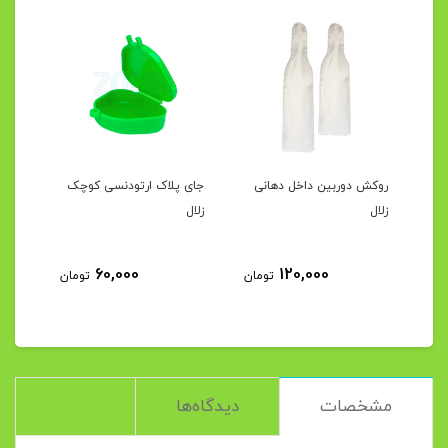
ال
روکش دوربین داخل دهانی
جای پلاک ارتودنسی کوچک
روکش
زلال
زلال
60,000
120,000
مان
تومان
تومان
مشخصات
دیدگاه‌ها