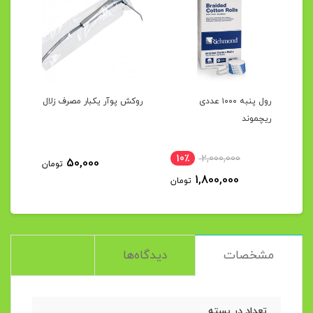
رول پنبه ۱۰۰۰ عددی
روکش پوآر یکبار مصرف زلال
دهان
ک بولد OP
ریچموند
10٪
2,000,000
4
50,000
تومان
1,800,000
مان
تومان
مشخصات
دیدگاه‌ها
تعداد در بسته