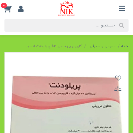
0
خانه
عمومی و مصرفی
کارپول بی حسی 3% پریلودنت اکسیر