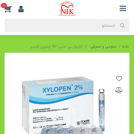
0
خانه
عمومی و مصرفی
کارپول بی حسی 2% زایلوپن اکسیر