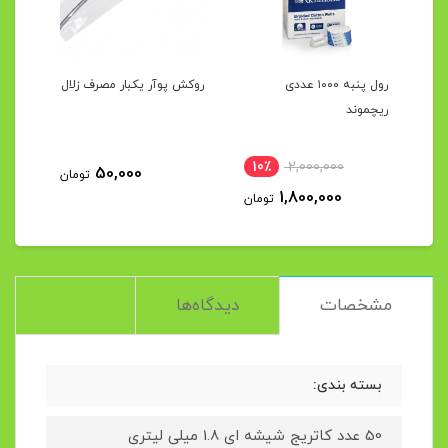
رول پنبه ۱۰۰۰ عددی
روکش پوآر یکبار مصرف زلال
دهان
ک بولد OP
ریچموند
10٪
2,000,000
4
50,000
تومان
1,800,000
مان
تومان
مشخصات
دیدگاه‌ها
بسته بندی:
50 عدد کاتریج شیشه ای 1.8 میلی لیتری