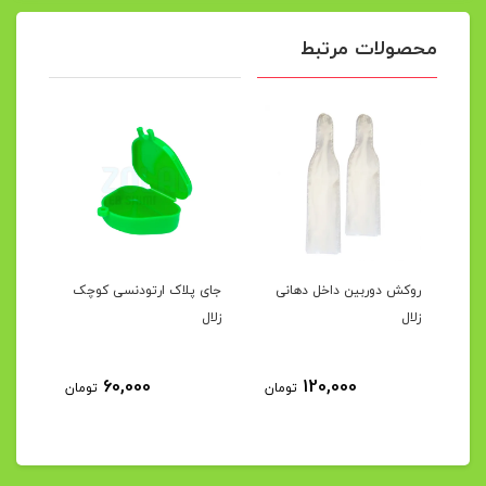
محصولات مرتبط
ال
روکش دوربین داخل دهانی
جای پلاک ارتودنسی کوچک
روکش
زلال
زلال
60,000
120,000
مان
تومان
تومان