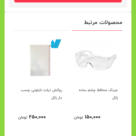
محصولات مرتبط
رک
عینک محافظ چشم ساده
روکش تبلت نایلونی چسب
محفظ
زلال
دار زلال
مصنو
250,000
150,000
مان
تومان
تومان