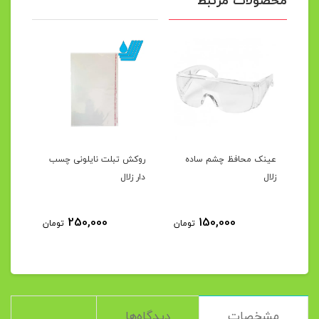
محصولات مرتبط
رک
عینک محافظ چشم ساده
روکش تبلت نایلونی چسب
محفظ
زلال
دار زلال
مصنو
250,000
150,000
مان
تومان
تومان
مشخصات
دیدگاه‌ها