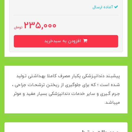
آماده ارسال
235,000
تومان
افزودن به سبدخرید
پیشبـند دندانپـزشکی یکبار مصرف کامـلا بهـداشتی تـولید
شـده است ؛ که برای جلوگیری از ریختـن ترشحـات جراحی ،
جـرم گـیری و سایر خدمات دندانپزشکی بسیار مفید و موثر
میباشـد.