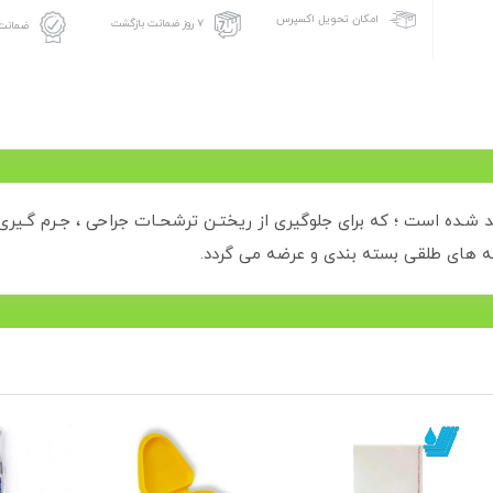
امکان تحویل اکسپرس
۷ روز ضمانت بازگشت
ضمانت 
د شـده است ؛ که برای جلوگیری از ریختـن ترشحـات جراحی ، جـرم گـیر