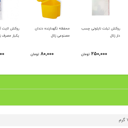
چسب
محفظه نگهدارنده دندان
روکش لایت کیور قلمی
روکش 
مصنوعی زلال
یکبار مصرف زلال
یکبار 
120,000
80,000
ومان
تومان
تومان
م