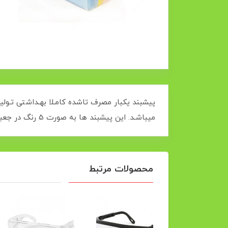
پیشبند یکبار مصرف تاشده کامـلا بهـداشتی تـولی
میباشـد. این پیشبند ها به صورت 5 رنگ در جعبه های طلقی بسته بندی و عرضه می گردد.
محصولات مرتبط