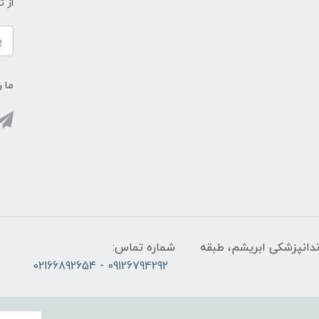
از 
ما ر
ندانپزشکی ابریشم، طبقه
شماره تماس:
09126794292 - 02166892654