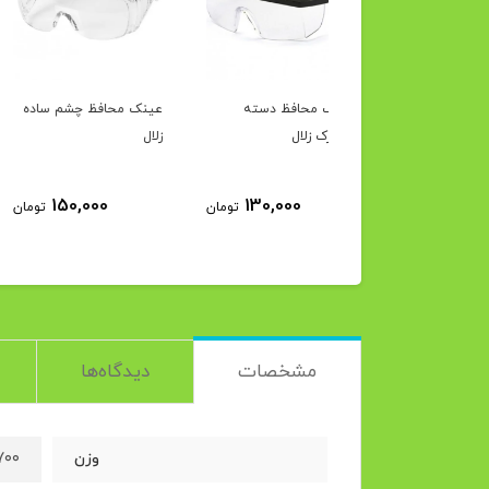
ک محافظ دسته
عینک محافظ چشم ساده
روکش تبلت نایلونی 
رک زلال
زلال
دار زلال
250,000
150,000
130,000
تومان
تومان
ت
مشخصات
دیدگاه‌ها
۷۰۰ گر
وزن