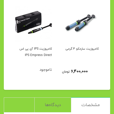
Solafil
کامپوزیت سارمکو 4 گرمی
کامپوزیت IPS آی پی اس
کامپ
ama
IPS Empress Direct
ناموجود
نام
3
6,400,000
تومان
مان
مشخصات
دیدگاه‌ها