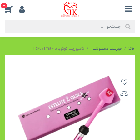
0
خانه
فهرست محصولات
کامپوزیت توکویاما - Tokuyama