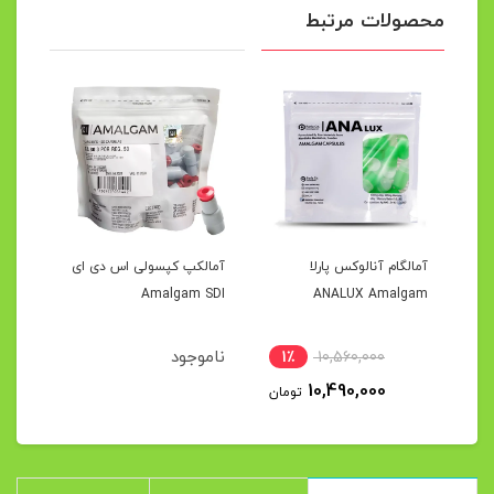
محصولات مرتبط
آمالگام کپسولی جی کی 110
آمالگام آنالوکس پارلا
آمالکپ کپسولی اس دی ای
rect
Amalgam SDI
ANALUX Amalgam
ناموجود
نام
1٪
10,560,000
10,490,000
تومان