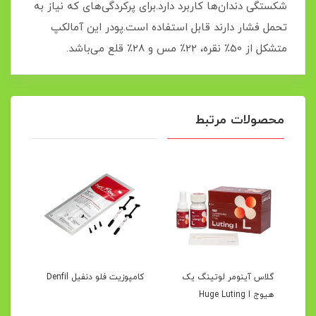
شکستگی‌ دندان‌ها کاربرد دارد.برای پرکردگی‌های که نیاز به
تحمل فشار دارند قابل استفاده است.پودر این آمالکپ
متشکل از 50٪ نقره، 22٪ مس و 28٪‌ قلع می‌باشد.
محصولات مرتبط
گلاس آینومر لوتینگ یک
کامپوزیت فلو دنفیل Denfil
کامپو
هیوج Huge Luting I