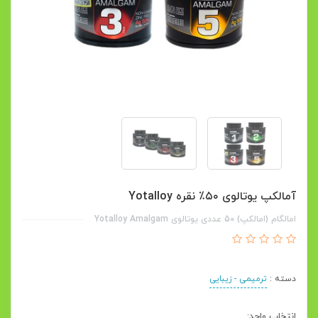
آمالکپ یوتالوی ۵۰٪ نقره Yotalloy
امالگام (امالکپ) 50 عددی یوتالوی Yotalloy Amalgam
دسته :
ترمیمی - زیبایی
انتخاب واحد: