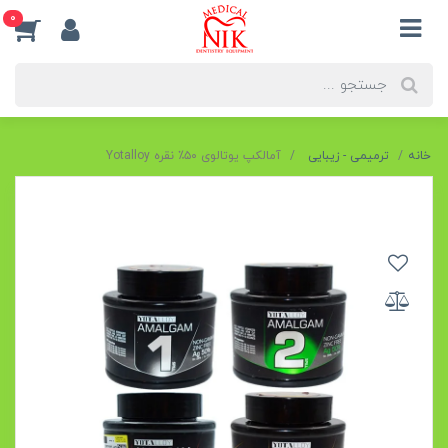
0
خانه
ترمیمی - زیبایی
آمالکپ یوتالوی ۵۰٪ نقره Yotalloy