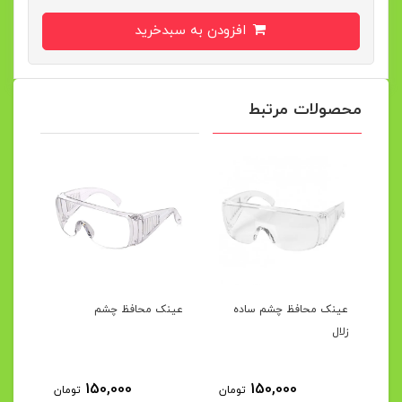
افزودن به سبدخرید
محصولات مرتبط
رک
عینک محافظ چشم ساده
عینک محافظ چشم
زلال
150,000
150,000
مان
تومان
تومان