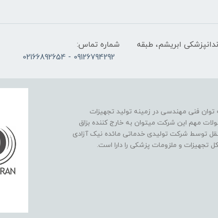
ندانپزشکی ابریشم، طبقه
شماره تماس:
09126794292 - 02166892654
نیک آزادی در سال 1393 با پشتوانه توان فنی مهندسی در زمینه تولید تجهیزات
لات مهم این شرکت میتوان به خارج کننده بزاق
تقل توسط شرکت تولیدی خدماتی مائده نیک آزادی
کل تجهیزات و ملزومات پزشکی را دارا است.