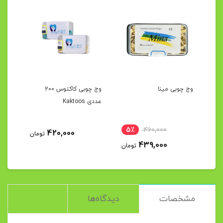
وج چوبی مینا
وج چوبی کاکتوس 200
عددی Kaktoos
5٪
460,000
420,000
تومان
439,000
تومان
مشخصات
دیدگاه‌ها