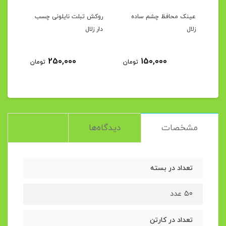
رک
عینک محافظ چشم ساده
روکش تبلت نایلونی چسب
محفظ
زلال
دار زلال
مصنو
250,000
150,000
مان
تومان
تومان
مشخصات
دیدگاه‌ها
تعداد در بسته
۵۰ عدد
تعداد در کارتن