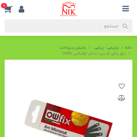
0
خانه
ترمیمی - زیبایی
پالیش و پرداخت
تیغ یدکی اره بین دندانی اوفیکس Owfix