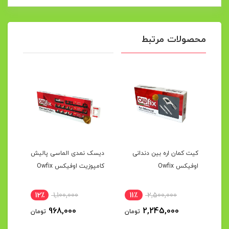
محصولات مرتبط
کیت کمان اره بین دندانی
دیسک نمدی الماسی پالیش
اوفیکس Owfix
کامپوزیت اوفیکس Owfix
12٪
1,100,000
11٪
2,500,000
968,000
2,245,000
تومان
تومان