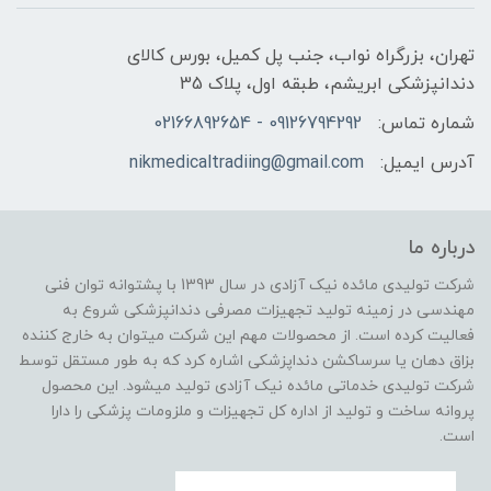
تهران، بزرگراه نواب، جنب پل کمیل، بورس کالای
دندانپزشکی ابریشم، طبقه اول، پلاک 35
شماره تماس:
09126794292 - 02166892654
آدرس ایمیل:
nikmedicaltradiing@gmail.com
درباره ما
شرکت تولیدی مائده نیک آزادی در سال 1393 با پشتوانه توان فنی
مهندسی در زمینه تولید تجهیزات مصرفی دندانپزشکی شروع به
فعالیت کرده است. از محصولات مهم این شرکت میتوان به خارج کننده
بزاق دهان یا سرساکشن دنداپزشکی اشاره کرد که به طور مستقل توسط
شرکت تولیدی خدماتی مائده نیک آزادی تولید میشود. این محصول
پروانه ساخت و تولید از اداره کل تجهیزات و ملزومات پزشکی را دارا
است.